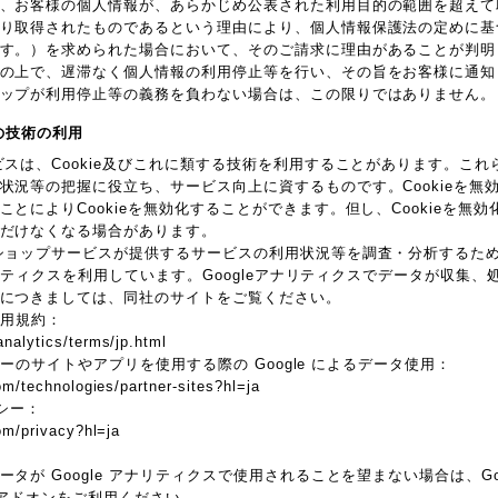
、お客様の個人情報が、あらかじめ公表された利用目的の範囲を超えて
り取得されたものであるという理由により、個人情報保護法の定めに基
す。）を求められた場合において、そのご請求に理由があることが判明
の上で、遅滞なく個人情報の利用停止等を行い、その旨をお客様に通知
ップが利用停止等の義務を負わない場合は、この限りではありません。
他の技術の利用
ビスは、Cookie及びこれに類する技術を利用することがあります。こ
状況等の把握に役立ち、サービス向上に資するものです。Cookieを無
とによりCookieを無効化することができます。但し、Cookieを無
だけなくなる場合があります。
ョップサービスが提供するサービスの利用状況等を調査・分析するため、本サ
アナリティクスを利用しています。Googleアナリティクスでデータが収集、処
につきましては、同社のサイトをご覧ください。
 利用規約：
nalytics/terms/jp.html
トナーのサイトやアプリを使用する際の Google によるデータ使用：
om/technologies/partner-sites?hl=ja
リシー：
com/privacy?hl=ja
が Google アナリティクスで使用されることを望まない場合は、Googl
 アドオンをご利用ください。