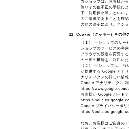
当ショップは、お客様から
偽りその他不正の手段によ
下「利用停止等」といいま
のご請求であることを確認
の他の法令により、当ショ
11. Cookie（クッキー）その
（１） 当ショップのサー
ショップのサービスの利用
ブラウザの設定を変更するこ
の一部の機能をご利用いた
（２） 当ショップは、当シ
が提供する Google 
ナリティクスの詳しい情報
Google アナリティクス
https://www.google.com/a
お客様が Google パー
https://policies.google.c
Google プライバシーポ
https://policies.google.
なお、お客様はご自身のデータ
リティクス オプトアウト