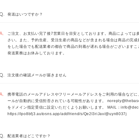
Q.
発送はいつですか？
A.
ご注文、お支払い完了後7営業日を目安としております。商品によっては
さい。また、予約生産、受注生産の商品などが含まれる場合は商品の完成
をした場合でも配送業者の都合で商品の到着が遅れる場合がございますこ
発送業務はお休みしております。
Q.
注文後の確認メールが届きません
A.
携帯電話のメールアドレスやフリーメールアドレスをご利用の場合などに、
ールが自動的に受信拒否されている可能性があります。
noreply@thebas
をドメイン指定受信に設定いただくようお願いします。 MAIL：
info@dec
https://lpo8bfj3.autosns.app/addfriend/s/Qe2l3riJav/@uyn8037j
Q.
配送業者はどこですか？