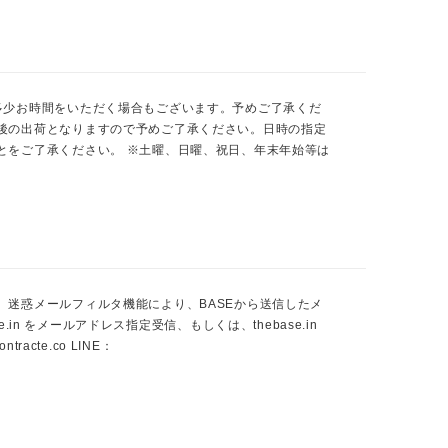
多少お時間をいただく場合もございます。予めご了承くだ
後の出荷となりますので予めご了承ください。日時の指定
とをご了承ください。 ※土曜、日曜、祝日、年末年始等は
迷惑メールフィルタ機能により、BASEから送信したメ
e.in
をメールアドレス指定受信、もしくは、thebase.in
ontracte.co
LINE：